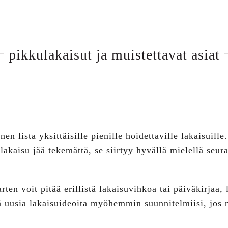
pikkulakaisut ja muistettavat asiat
en lista yksittäisille pienille hoidettaville lakaisuille
lakaisu jää tekemättä, se siirtyy hyvällä mielellä seur
ten voit pitää erillistä lakaisuvihkoa tai päiväkirjaa, 
ätä uusia lakaisuideoita myöhemmin suunnitelmiisi, jos n