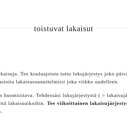
toistuvat lakaisut
kaisuja. Tee kouluajoista tuttu lukujärjestys joko päivä
asioita lakaisusuunnitelmiisi joka viikko uudelleen.
on huomioitava. Tehdessäsi lukujärjestystä ( = lakaisuj
yttä lakaisuaikoihin.
Tee viikoittainen lakaisujärjesty
a.