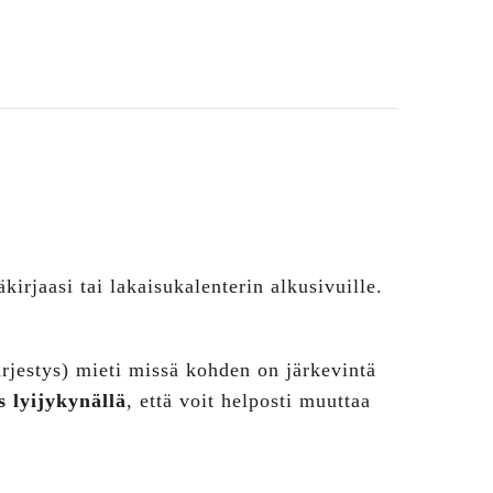
kirjaasi tai lakaisukalenterin alkusivuille.
ärjestys) mieti missä kohden on järkevintä
s lyijykynällä
, että voit helposti muuttaa