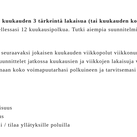
e kuukauden 3 tärkeintä lakaisua (tai kuukauden koh
tellessasi 12 kuukausipolkua. Tutki aiempia suunnitelmia
isi) seuraavaksi jokaisen kuukauden viikkopolut viikkon
Suunnittelet jatkossa kuukausien ja viikkojen lakaisuj
aan koko voimapuutarhasi polkuineen ja tarvitsemasi 
isuus
us
/ tilaa yllätyksille poluilla