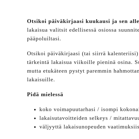
Otsikoi päiväkirjaasi kuukausi ja sen all
lakaisua valitsit edellisessä osiossa suunni
pääpoluiltasi.
Otsikoi päiväkirjaasi (tai siirrä kalenteri
tärkeintä lakaisua viikoille pieninä osina. 
mutta etukäteen pystyt paremmin hahmottam
lakaisuille.
Pidä mielessä
koko voimapuutarhasi / isompi kokona
lakaisutavoitteiden selkeys / mitattavu
väljyyttä lakaisunopeuden vaatimuksiisi 