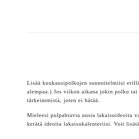
Lisää kuukausipolkujen suunnitelmiisi erillin
alempaa.) Jos viikon aikana jokin polku tai 
tärkeimmistä, joten ei hätää.
Mieleesi pulpahtavia uusia lakaisuideoita var
kerätä ideoita lakaisukalenteriisi. Voit lis