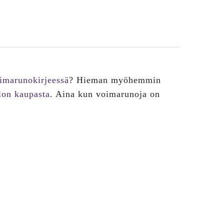
oimarunokirjeessä
? Hieman myöhemmin
lon kaupasta
. Aina kun voimarunoja on