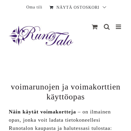
Sisältö
Oma tili
NÄYTÄ OSTOSKORI
voimarunojen ja voimakorttien
käyttöopas
Näin käytät voimakortteja
– on ilmainen
opas, jonka voit ladata tietokoneellesi
Runotalon kaupasta ja halutessasi tulostaa: