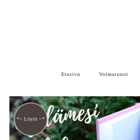
Sisältö
Etusivu
Voimarunot
*~ Löytö ~*