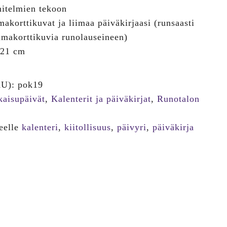
€.
nitelmien tekoon
makorttikuvat ja liimaa päiväkirjaasi (runsaasti
imakorttikuvia runolauseineen)
 21 cm
KU):
pok19
kaisupäivät
,
Kalenterit ja päiväkirjat
,
Runotalon
teelle
kalenteri
,
kiitollisuus
,
päivyri
,
päiväkirja