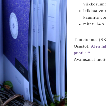
25,00€.
3,00
viikkosuun
leikkaa voi
kauniita vo
mitat: 14 x
Tuotetunnus (S
Osastot:
Alen la
puoti ~*
Avainsanat tuot