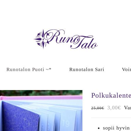
Runotalon Puoti ~*
Runotalon Sari
Voi
Polkukalente
Alkuperä
Nyk
3,00
€
Va
25,00
€
hinta
hint
oli:
on:
sopii hyvin 