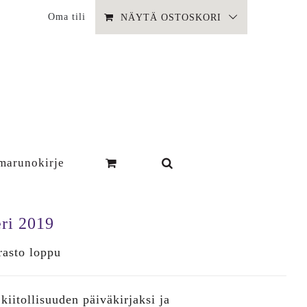
Oma tili
NÄYTÄ OSTOSKORI
marunokirje
ri 2019
inen
yinen
rasto loppu
a
kiitollisuuden päiväkirjaksi ja