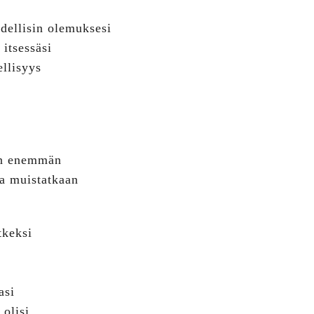
dellisin olemuksesi
 itsessäsi
llisyys
on enemmän
ja muistatkaan
tkeksi
asi
 olisi