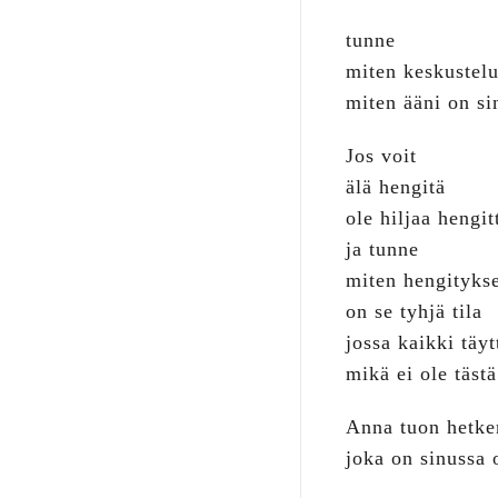
tunne
miten keskustelu
miten ääni on si
Jos voit
älä hengitä
ole hiljaa hengit
ja tunne
miten hengitykse
on se tyhjä tila
jossa kaikki täy
mikä ei ole täst
Anna tuon hetken
joka on sinussa