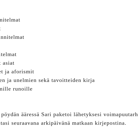
nitelmat
t
nnitelmat
itelmat
 asiat
t ja aforismit
jen ja unelmien sekä tavoitteiden kirja
mille runoille
pöydän ääressä Sari paketoi lähetyksesi voimapuutarha
ustasi seuraavana arkipäivänä matkaan kirjepostina.