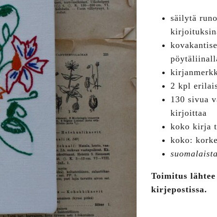
säilytä runo
kirjoituksin
kovakantise
pöytäliinall
kirjanmerkk
2 kpl erilai
130 sivua v
kirjoittaa
koko kirja 
koko: kork
suomalaista
Toimitus lähtee
kirjepostissa.