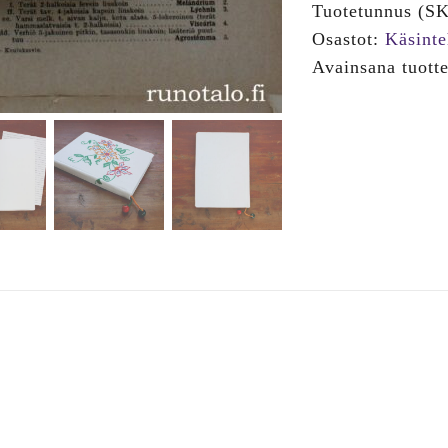
Tuotetunnus (S
Osastot:
Käsinte
Avainsana tuott