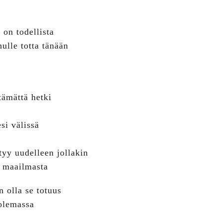
 on todellista
nulle totta tänään
tämättä hetki
si välissä
ttyy uudelleen jollakin
ä maailmasta
 olla se totuus
 olemassa