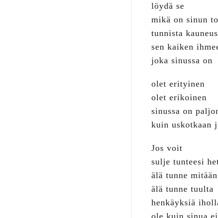
löydä se
mikä on sinun to
tunnista kauneus
sen kaiken ihmee
joka sinussa on
olet erityinen
olet erikoinen
sinussa on palj
kuin uskotkaan 
Jos voit
sulje tunteesi he
älä tunne mitään
älä tunne tuulta
henkäyksiä iholl
ole kuin sinua ei