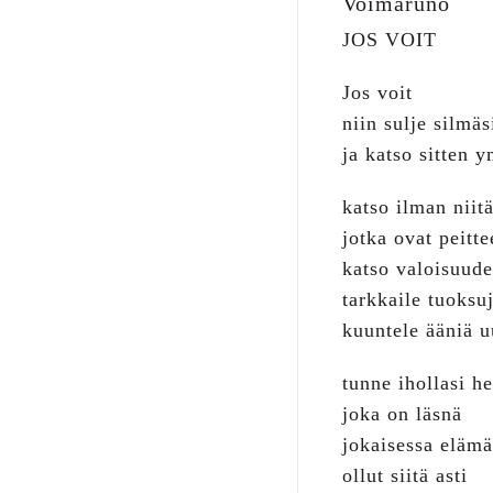
Voimaruno
JOS VOIT
Jos voit
niin sulje silmä
ja katso sitten y
katso ilman niit
jotka ovat peitt
katso valoisuude
tarkkaile tuoksu
kuuntele ääniä u
tunne ihollasi h
joka on läsnä
jokaisessa elämä
ollut siitä asti