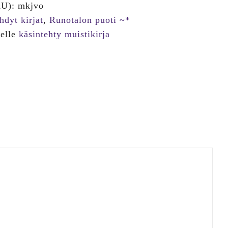
KU):
mkjvo
hdyt kirjat
,
Runotalon puoti ~*
eelle
käsintehty muistikirja