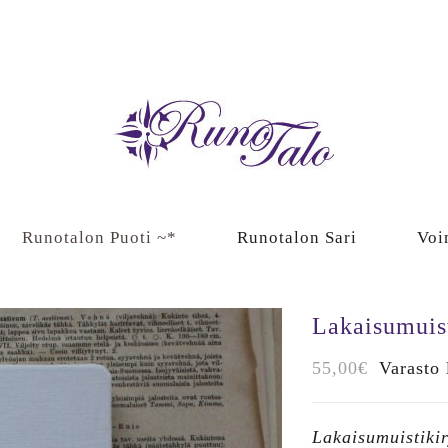
Runotalon Puoti ~*
Runotalon Sari
Voi
Lakaisumuist
55,00
€
Varasto
Lakaisumuistiki