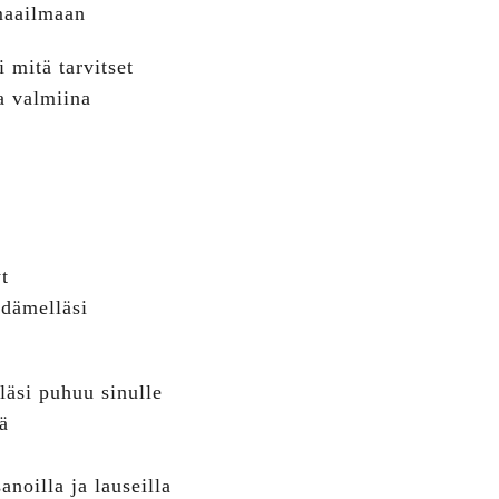
maailmaan
 mitä tarvitset
a valmiina
t
ydämelläsi
lläsi puhuu sinulle
lä
anoilla ja lauseilla