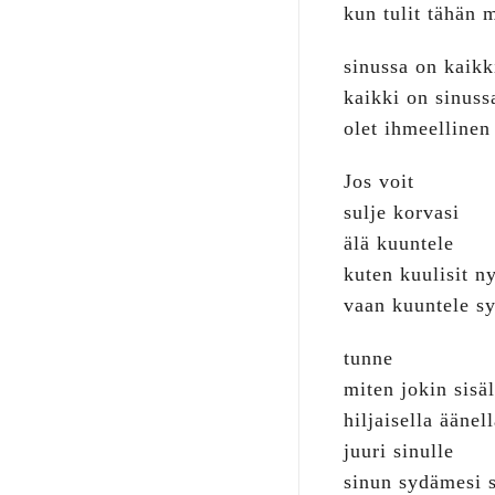
kun tulit tähän 
sinussa on kaikki
kaikki on sinuss
olet ihmeellinen
Jos voit
sulje korvasi
älä kuuntele
kuten kuulisit ny
vaan kuuntele s
tunne
miten jokin sisä
hiljaisella äänel
juuri sinulle
sinun sydämesi s