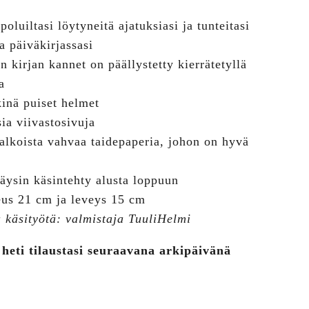
poluiltasi löytyneitä ajatuksiasi ja tunteitasi
a päiväkirjassasi
n kirjan kannet on päällystetty kierrätetyllä
a
inä puiset helmet
sia viivastosivuja
alkoista vahvaa taidepaperia, johon on hyvä
täysin käsintehty alusta loppuun
eus 21 cm ja leveys 15 cm
 käsityötä: valmistaja TuuliHelmi
 heti tilaustasi seuraavana arkipäivänä