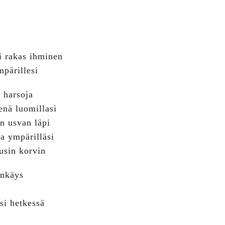
si rakas ihminen
mpärillesi
ä harsoja
eenä luomillasi
n usvan läpi
ja ympärilläsi
usin korvin
enkäys
si hetkessä