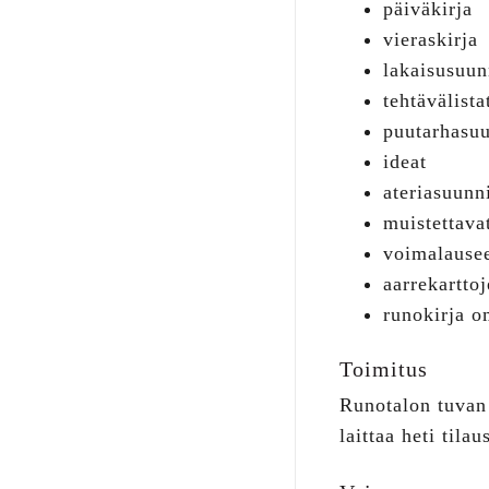
päiväkirja
vieraskirja
lakaisusuun
tehtävälista
puutarhasuu
ideat
ateriasuunn
muistettavat
voimalausee
aarrekartto
runokirja o
Toimitus
Runotalon tuvan 
laittaa heti tila