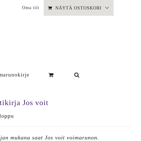
Oma tili
NÄYTÄ OSTOSKORI
marunokirje
ikirja Jos voit
 loppu
rjan mukana saat Jos voit voimarunon.