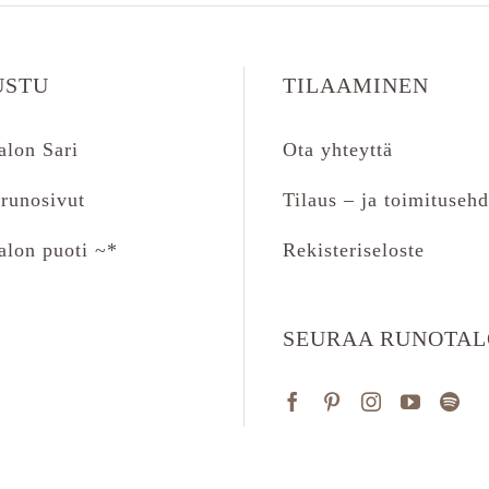
USTU
TILAAMINEN
alon Sari
Ota yhteyttä
runosivut
Tilaus – ja toimitusehd
alon puoti ~*
Rekisteriseloste
SEURAA RUNOTA