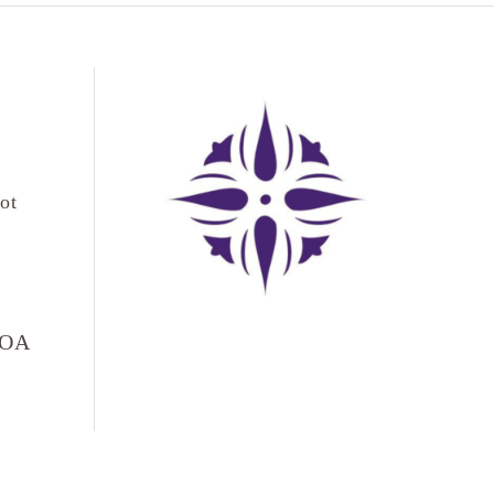
ot
LOA