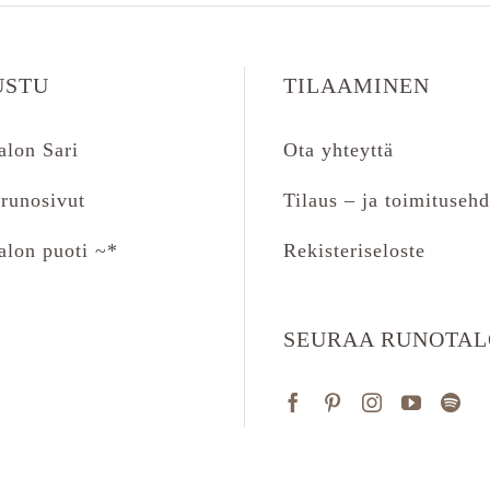
USTU
TILAAMINEN
alon Sari
Ota yhteyttä
runosivut
Tilaus – ja toimitusehd
alon puoti ~*
Rekisteriseloste
SEURAA RUNOTA