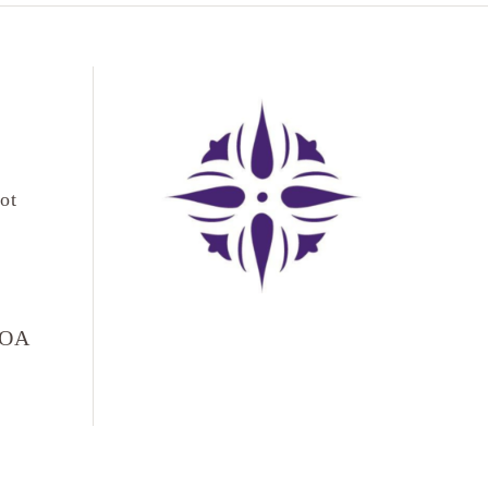
ot
LOA