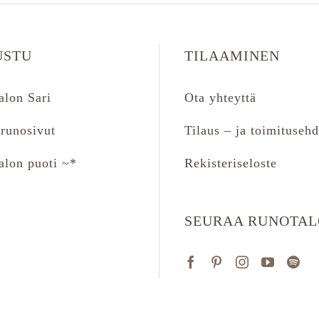
USTU
TILAAMINEN
alon Sari
Ota yhteyttä
runosivut
Tilaus – ja toimitusehd
alon puoti ~*
Rekisteriseloste
SEURAA RUNOTA