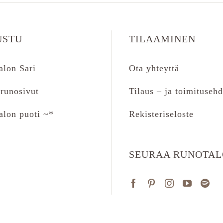
USTU
TILAAMINEN
alon Sari
Ota yhteyttä
runosivut
Tilaus – ja toimitusehd
alon puoti ~*
Rekisteriseloste
SEURAA RUNOTA