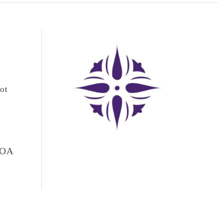
ot
LOA