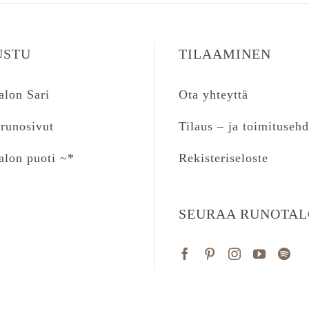
USTU
TILAAMINEN
alon Sari
Ota yhteyttä
runosivut
Tilaus – ja toimitusehd
alon puoti ~*
Rekisteriseloste
SEURAA RUNOTA