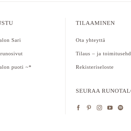
USTU
TILAAMINEN
alon Sari
Ota yhteyttä
runosivut
Tilaus – ja toimitusehd
alon puoti ~*
Rekisteriseloste
SEURAA RUNOTA