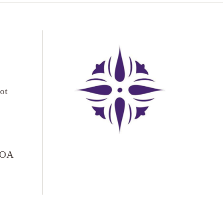
ot
LOA