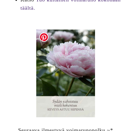
täältä.
Seuraava ilmestyvä voimarunopolku ~*