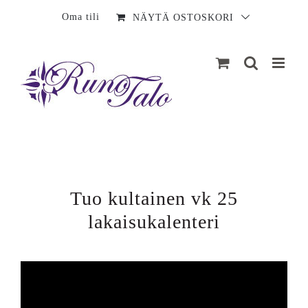
Sisältö
Oma tili
NÄYTÄ OSTOSKORI
Tuo kultainen vk 25
lakaisukalenteri