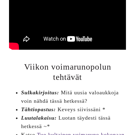
Viikon voimarunopolun
tehtävät
Sulkakirjoitus:
Mitä uusia valoaukkoja
voin nähdä tässä hetkessä?
Tähtiopastus:
Keveys siivissäni *
Luutalakaisu:
Luotan täydesti tässä
hetkessä ~*
Katso
Tuo kultainen voimaruno kokonaan