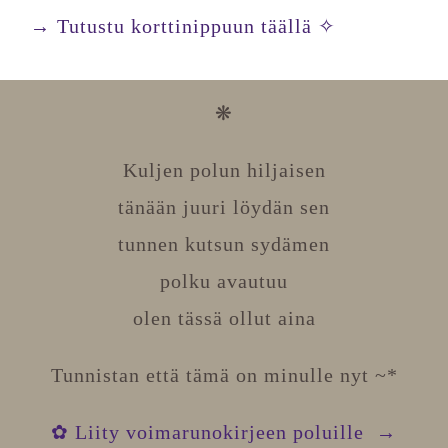
→ Tutustu korttinippuun täällä ✧
❋
Kuljen polun hiljaisen
tänään juuri löydän sen
tunnen kutsun sydämen
polku avautuu
olen tässä ollut aina
Tunnistan että tämä on minulle nyt ~*
✿ Liity voimarunokirjeen poluille →