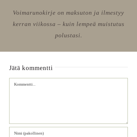
Voimarunokirje on maksuton ja ilmestyy
kerran viikossa – kuin lempeä muistutus
polustasi.
Jätä kommentti
Comment