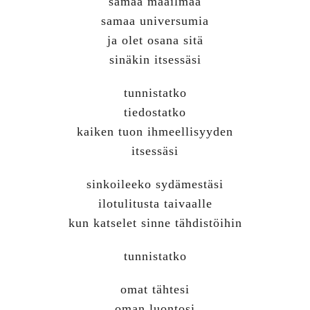
samaa maailmaa
samaa universumia
ja olet osana sitä
sinäkin itsessäsi
tunnistatko
tiedostatko
kaiken tuon ihmeellisyyden
itsessäsi
sinkoileeko sydämestäsi
ilotulitusta taivaalle
kun katselet sinne tähdistöihin
tunnistatko
omat tähtesi
oman luontosi