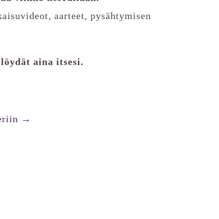
kaisuvideot, aarteet, pysähtymisen
 löydät aina itsesi.
eriin →