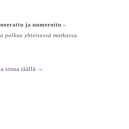
gneerattu ja numeroitu –
a polkua yhteisessä matkassa.
a sinua täällä →