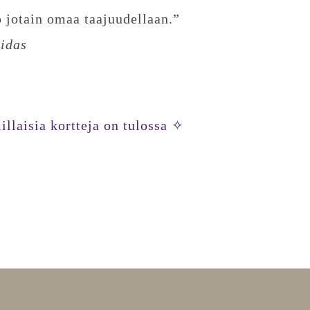
o jotain omaa taajuudellaan.”
idas
llaisia kortteja on tulossa ✧