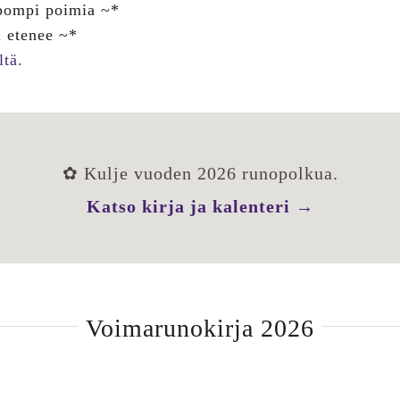
pompi poimia ~*
i etenee ~*
ltä.
✿ Kulje vuoden 2026 runopolkua.
Katso kirja ja kalenteri →
Voimarunokirja 2026