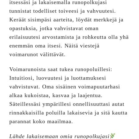
itsessäsi ja lakaisemalla runopolkujasi
tunnistat todelliset toiveesi ja vahvuutesi.
Keräät sisimpäsi aarteita, löydät merkkejä ja
opastuksia, jotka vahvistavat oman
erilaisuutesi arvostamista ja rohkeutta olla yhä
enemmän oma itsesi. Näitä viestejä
voimarunot välittävät.
Voimarunoista saat tukea runopoluillesi:
Intuitiosi, luovuutesi ja luottamuksesi
vahvistuvat. Oma sisäinen voimapuutarhasi
alkaa kukoistaa, kasvaa ja laajentua.
Säteillessäsi ympärillesi onnellisuuttasi autat
rinnakkaisilla poluilla lakaisevia ja sitä kautta
parannat koko maailmaa.
Lähde lakaisemaan omia runopolkujasi