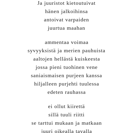
Ja juuristot kietoutuivat
hänen jalkoihinsa
antoivat varpaiden
juurtua maahan
ammentaa voimaa
syvyyksistä ja merien pauhuista
aaltojen hellästä kuiskeesta
jossa pieni tuohinen vene
saniaismaisen purjeen kanssa
hiljalleen purjehti tuulessa
edeten rauhassa
ei ollut kiirettä
sillä tuuli riitti
se tarttui mukaan ja matkaan
juuri oikealla tavalla