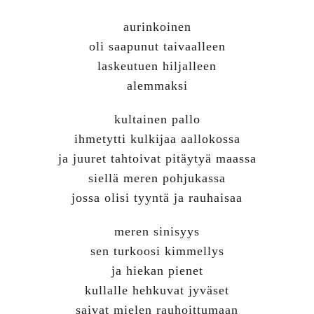
aurinkoinen
oli saapunut taivaalleen
laskeutuen hiljalleen
alemmaksi
kultainen pallo
ihmetytti kulkijaa aallokossa
ja juuret tahtoivat pitäytyä maassa
siellä meren pohjukassa
jossa olisi tyyntä ja rauhaisaa
meren sinisyys
sen turkoosi kimmellys
ja hiekan pienet
kullalle hehkuvat jyväset
saivat mielen rauhoittumaan