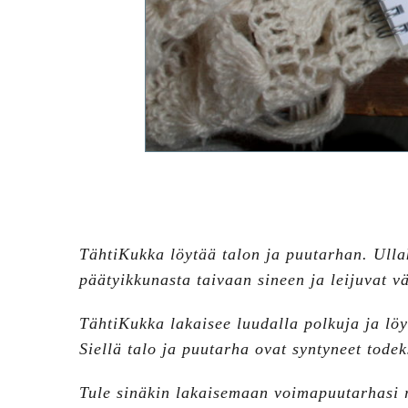
TähtiKukka löytää talon ja puutarhan.
Ulla
päätyikkunasta taivaan sineen
ja leijuvat v
TähtiKukka lakaisee luudalla polkuja ja lö
Siellä talo ja puutarha ovat syntyneet tode
Tule sinäkin lakaisemaan voimapuutarhasi 