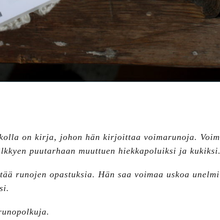
kolla on kirja, johon hän kirjoittaa voimarunoja.
Voim
älkkyen puutarhaan muuttuen hiekkapoluiksi ja kukiksi
ytää runojen opastuksia.
Hän saa voimaa uskoa unelmii
ksi.
runopolkuja.