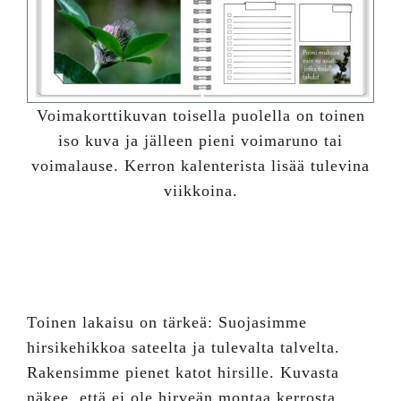
Voimakorttikuvan toisella puolella on toinen
iso kuva ja jälleen pieni voimaruno tai
voimalause. Kerron kalenterista lisää tulevina
viikkoina.
Toinen lakaisu on tärkeä: Suojasimme
hirsikehikkoa sateelta ja tulevalta talvelta.
Rakensimme pienet katot hirsille. Kuvasta
näkee, että ei ole hirveän montaa kerrosta