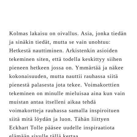
Kolmas lakaisu on oivallus. Asia, jonka tiedän
ja sinäkin tiedät, mutta se vain unohtuu:
Hetkestä nauttiminen. Arkistenkin asioiden
tekeminen siten, että todella keskittyy siihen
pieneen hetkeen jossa on. Ymmärtää ja näkee
kokonaisuuden, mutta nauttii rauhassa siitä
pienestä palasesta jota tekee. Voimakorttien
tekeminen on minulle mieluisaa aina kun vain
muistan antaa itselleni aikaa tehdä
voimakortteja rauhassa samalla inspiroituen
siitä mitä löydän ja luon. Tähän liittyen
Eckhart Tolle pääsee uudelle inspiraatiota
elämään sivulle tällä kertaa.