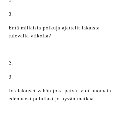
2.
3.
Entä millaisia polkuja ajattelit lakaista
tulevalla viikolla?
1.
2.
3.
Jos lakaiset vähän joka päivä, voit huomata
edenneesi polullasi jo hyvän matkaa.