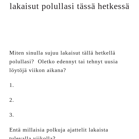
lakaisut polullasi tässä hetkessä
Miten sinulla sujuu lakaisut tällä hetkellä
polullasi? Oletko edennyt tai tehnyt uusia
löytöjä viikon aikana?
1.
2.
3.
Entä millaisia polkuja ajattelit lakaista
tulevalla viikolla?