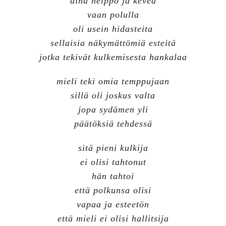
aina helppo ja keveä
vaan polulla
oli usein hidasteita
sellaisia näkymättömiä esteitä
jotka tekivät kulkemisesta hankalaa
mieli teki omia temppujaan
sillä oli joskus valta
jopa sydämen yli
päätöksiä tehdessä
sitä pieni kulkija
ei olisi tahtonut
hän tahtoi
että polkunsa olisi
vapaa ja esteetön
että mieli ei olisi hallitsija