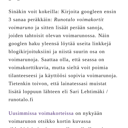
Sinäkin voit kokeilla: Kirjoita googleen ensin
3 sanaa peräkkäin:
Runotalo voimakortit
voimaruno
ja sitten lisäät perään sanoja,
joiden tahtoisit olevan voimarunossa. Näin
googlen haku yleensä löytää useita linkkejä
blogikirjoituksiini ja niistä suurin osa on
voimarunoja. Saattaa olla, että seassa on
voimakorttikuvia, mutta sieltä voit poimia
tilanteeseesi ja käyttöösi sopivia voimarunoja.
Tietenkin toivon, että lainatessasi muistat
lisätä loppuun lähteen eli Sari Lehtimäki /
runotalo.fi
Uusimmissa voimakorteissa
on nykyään
voimarunon otsikko kortin kuvassa