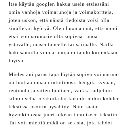
Itse käytän googlen hakua usein etsiessäni
omia vanhoja voimarunoja ja voimakortteja,
joten uskon, että näistä tiedoista voisi olla
sinullekin hyötyä. Olen huomannut, että moni
etsii voimarunosivuilta sopivaa runoa
ystävälle, masentuneelle tai sairaalle. Näillä
hakusanoilla voimarunoja ei tahdo kuitenkaan
löytyä.
Mielestäni paras tapa löytää sopiva voimaruno
on luottaa omaan intuitioosi: hengitä syvään,
rentoudu ja sitten luottaen, vaikka suljetuin
silmin selaa otsikoita tai kokeile mihin kohden
tekstissä osoitin pysähtyy. Näin saatat
hyvinkin osua juuri oikean tuntuiseen tekstiin.
Tai voit miettiä mikä on se asia, jota tahdot