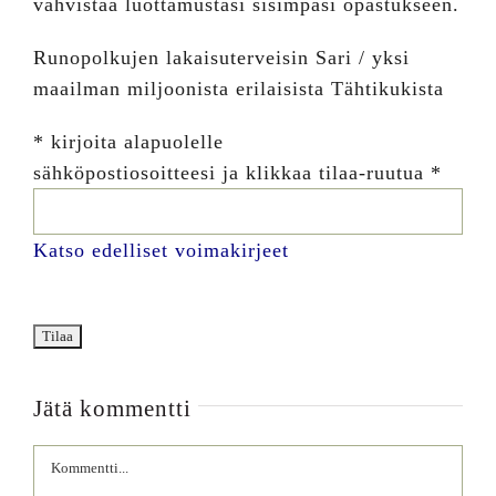
vahvistaa luottamustasi sisimpäsi opastukseen.
Runopolkujen lakaisuterveisin Sari / yksi
maailman miljoonista erilaisista Tähtikukista
*
kirjoita alapuolelle
sähköpostiosoitteesi ja klikkaa tilaa-ruutua
*
Katso edelliset voimakirjeet
Jätä kommentti
Comment