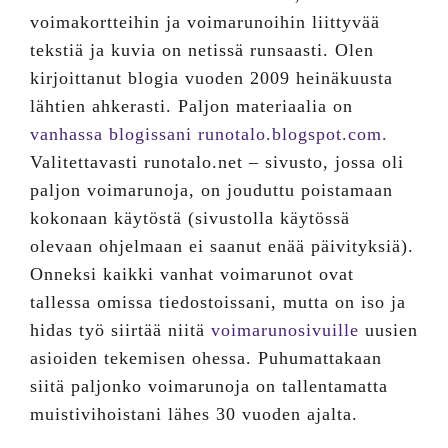
voimakortteihin ja voimarunoihin liittyvää
tekstiä ja kuvia on netissä runsaasti. Olen
kirjoittanut blogia vuoden 2009 heinäkuusta
lähtien ahkerasti. Paljon materiaalia on
vanhassa blogissani runotalo.blogspot.com.
Valitettavasti runotalo.net – sivusto, jossa oli
paljon voimarunoja, on jouduttu poistamaan
kokonaan käytöstä (sivustolla käytössä
olevaan ohjelmaan ei saanut enää päivityksiä).
Onneksi kaikki vanhat voimarunot ovat
tallessa omissa tiedostoissani, mutta on iso ja
hidas työ siirtää niitä
voimarunosivuille
uusien
asioiden tekemisen ohessa. Puhumattakaan
siitä paljonko voimarunoja on tallentamatta
muistivihoistani lähes 30 vuoden ajalta.